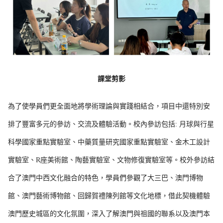
課堂剪影
為了使學員們更全面地將學術理論與實踐相結合，項目中還特別安
排了豐富多元的參訪、交流及體驗活動。校內參訪包括: 月球與行星
科學國家重點實驗室、中藥質量研究國家重點實驗室、金木工設計
實驗室、R座美術館、陶藝實驗室、文物修復實驗室等。校外參訪結
合了澳門中西文化融合的特色，學員們參觀了大三巴、澳門博物
館、澳門藝術博物館、回歸賀禮陳列館等文化地標，借此契機體驗
澳門歷史城區的文化氛圍，深入了解澳門與祖國的聯系以及澳門本