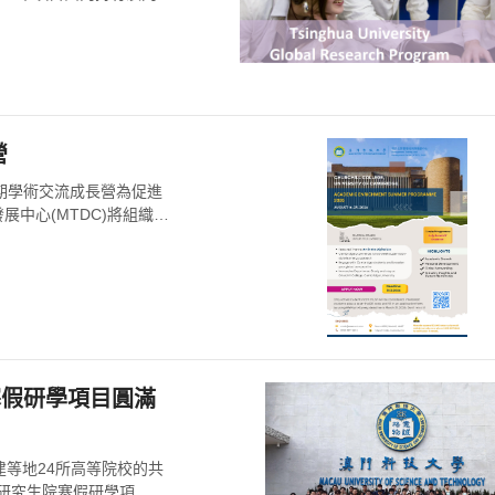
營
暑期學術交流成長營為促進
中心(MTDC)將組織在
寒假研學項目圓滿
建等地24所高等院校的共
大研究生院寒假研學項