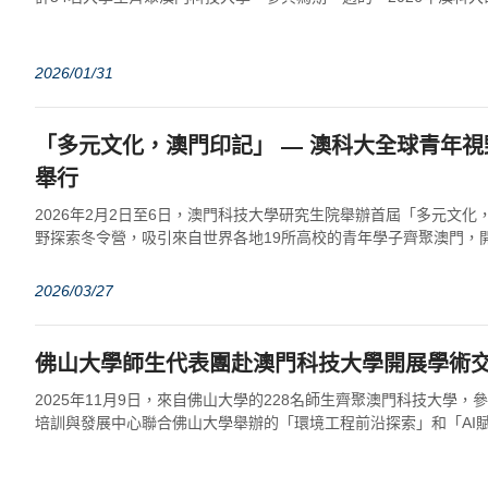
目」。▲學員大合影本次研學以...
2026/01/31
「多元文化，澳門印記」 — 澳科大全球青年
舉行
2026年2月2日至6日，澳門科技大學研究生院舉辦首屆「多元文
野探索冬令營，吸引來自世界各地19所高校的青年學子齊聚澳門，
多元文化體驗的專屬旅程。結營儀式...
2026/03/27
佛山大學師生代表團赴澳門科技大學開展學術
2025年11月9日，來自佛山大學的228名師生齊聚澳門科技大學
培訓與發展中心聯合佛山大學舉辦的「環境工程前沿探索」和「AI
活動。自2018年兩校首次合...