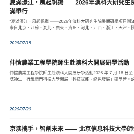
夏滿濠江，風起帆揚——2026年澳科大研究生
滿舉行
“夏滿濠江，風起帆揚”——2026年澳科大研究生院暑期研學項目圓滿舉
來自北京、江蘇、湖北、廣東、貴州、河北、江西、浙江、天津、陝
等院校的170名大學生齊聚...
2026/07/18
仲愷農業工程學院師生赴澳科大開展研學活動
仲愷農業工程學院師生赴澳科大開展研學活動2026 年 7 月 18 日至
院師生一行赴澳門科技大學開展「科技賦能・綠色發展」研學營。
色商業管理到零碳體系建...
2026/07/20
京澳攜手，智創未來 —— 北京信息科技大學