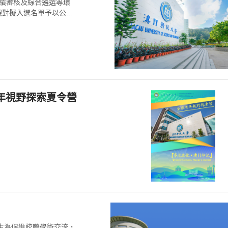
成績審核及綜合遴選等環
現對擬入選名單予以公
年視野探索夏令營
士生為促進校際學術交流，