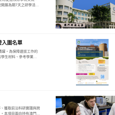
開展為期7天之研學活
長營入圍名單
名踴躍。為保障選拔工作的
核學生材料、參考學業成
野、獲取前沿科研實踐與跨
目。本項目面向持有澳門、