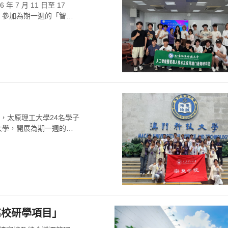
7 月 11 日至 17
，參加為期一週的「智能
日，太原理工大學24名學子
大學，開展為期一週的
高校研學項目」