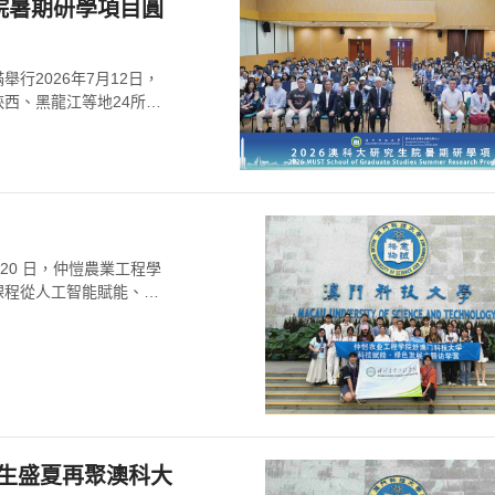
院暑期研學項目圓
行2026年7月12日，
西、黑龍江等地24所高
 20 日，仲愷農業工程學
課程從人工智能賦能、綠
師生盛夏再聚澳科大